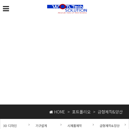
금형제작&양산
원텍솔루션은 최고의 기술력으로 앞서갑니다.
HOME
>
포트폴리오
>
금형제작&양산
3D 디자인
기구설계
시제품제작
금형제작&양산