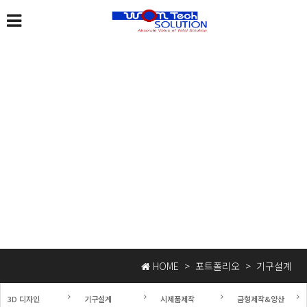
기구설계
원텍솔루션은 최고의 기술력으로 앞서갑니다.
HOME
>
포트폴리오
>
기구설계
3D 디자인
기구설계
시제품제작
금형제작&양산