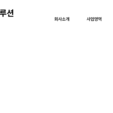
루션
회사소개
사업영역
기구설계
원텍솔루션은 최고의 기술력으로 앞서갑니다.