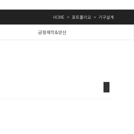
HOME
>
포트폴리오
>
기구설계
금형제작&양산